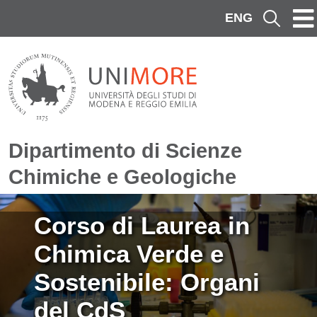
Salta al contenuto principale
ENG
Cerca
Dipartimento di Scienze
Chimiche e Geologiche
Immagine
Corso di Laurea in
Chimica Verde e
Sostenibile: Organi
del CdS