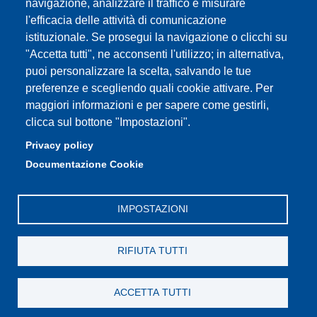
navigazione, analizzare il traffico e misurare
l'efficacia delle attività di comunicazione
istituzionale. Se prosegui la navigazione o clicchi su
"Accetta tutti", ne acconsenti l'utilizzo; in alternativa,
Partita IVA: 00427620364
puoi personalizzare la scelta, salvando le tue
Dipartimento di Scienze Chimiche e Geologiche
preferenze e scegliendo quali cookie attivare. Per
Sede: Via G. Campi, 103 – 41125 Modena
maggiori informazioni e per sapere come gestirli,
Email: direttore.chimgeo@unimore.it (Direzione),
clicca sul bottone "Impostazioni".
segreteria.chimgeo@unimore.it (Segreteria), PEC:
Privacy policy
dscg@pec.unimore.it
Documentazione Cookie
Telefono: 059 205 8518 (Direzione), 059 205 8515 (Segreteria)
IMPOSTAZIONI
RIFIUTA TUTTI
ACCETTA TUTTI